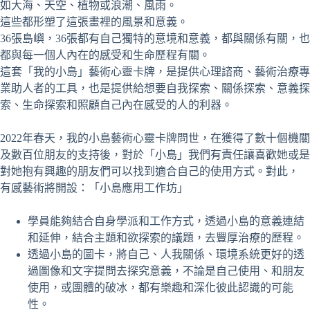
如大海、天空、植物或浪潮、風雨。
這些都形塑了這張畫裡的風景和意義。
36張島嶼，36張都有自己獨特的意境和意義，都與關係有關，也
都與每一個人內在的感受和生命歷程有關。
這套「我的小島」藝術心靈卡牌，是提供心理諮商、藝術治療專
業助人者的工具，也是提供給想要自我探索、關係探索、意義探
索、生命探索和照顧自己內在感受的人的利器。
2022年春天，我的小島藝術心靈卡牌問世，在獲得了數十個機關
及數百位朋友的支持後，對於「小島」我們有責任讓喜歡她或是
對她抱有興趣的朋友們可以找到適合自己的使用方式。對此，
有感藝術將開設：「小島應用工作坊」
學員能夠結合自身學派和工作方式，透過小島的意義連結
和延伸，結合主題和欲探索的議題，去豐厚治療的歷程。
透過小島的圖卡，將自己、人我關係、環境系統更好的透
過圖像和文字提問去探究意義，不論是自己使用、和朋友
使用，或團體的破冰，都有樂趣和深化彼此認識的可能
性。