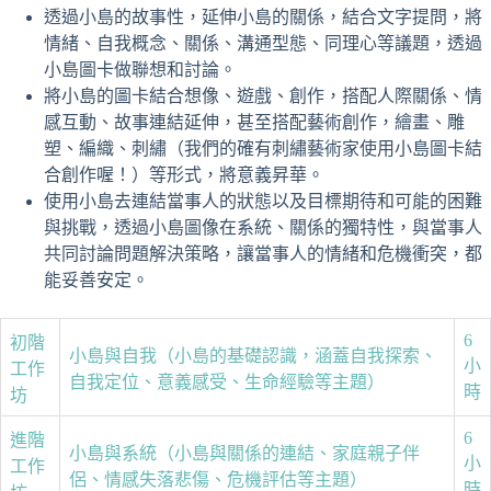
透過小島的故事性，延伸小島的關係，結合文字提問，將
情緒、自我概念、關係、溝通型態、同理心等議題，透過
小島圖卡做聯想和討論。
將小島的圖卡結合想像、遊戲、創作，搭配人際關係、情
感互動、故事連結延伸，甚至搭配藝術創作，繪畫、雕
塑、編織、刺繡（我們的確有刺繡藝術家使用小島圖卡結
合創作喔！）等形式，將意義昇華。
使用小島去連結當事人的狀態以及目標期待和可能的困難
與挑戰，透過小島圖像在系統、關係的獨特性，與當事人
共同討論問題解決策略，讓當事人的情緒和危機衝突，都
能妥善安定。
6
初階
小島與自我（小島的基礎認識，涵蓋自我探索、
小
工作
自我定位、意義感受、生命經驗等主題）
時
坊
6
進階
小島與系統（小島與關係的連結、家庭親子伴
小
工作
侶、情感失落悲傷、危機評估等主題）
時