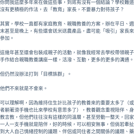
你問我這麼多年來在做這些事，到底有沒有一個結論？學校難道
沒有更積極的作法，去「教育」家長，不要暴力對待孩子？
其實，學校一直都有家庭教育、親職教養的方案，辦在平日、週
末甚至是晚上，有些還會送米送農產品，盡可能「吸引」家長來
參加。
這幾年甚至還會包裝成親子的活動，就像我經常去學校帶領親子
手作結合親職教養講座一樣，活潑、互動，更多的更多的溝通。
但仍然沒辦法打到「目標族群」。
他們不來就是不會來。
可以理解啊，因為維持住生計比孩子的教養來的重要太多了（或
者躺著滑手機也比來學校有意思多了），教養觀念重視陪伴、身
教言教，但他們往往沒有這樣的同溫層，甚至勞動一整天，回家
一人一支手機就是陪伴，好的時候，可以相安無事，但倘若牽扯
到大人自己情緒控制的議題、伴侶或同住者之間關係的議題、藥