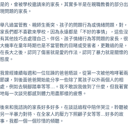
是的，會被學校邀請來的家長，其實多半是在親職教養的部分出
現問題的家長。
舉凡過當管教、親師生衝突、孩子的問題行為或情緒問題，對，
家長們都不喜歡來學校，因為永遠都是「不好的事情」，這些沒
有其他技巧去處理自己、伴侶、孩子情緒行為等問題的家長，很
大機率在童年時期也是不當管教的目睹或受害者，更難過的是，
在長大之後，認同了傷害就是愛的作法，認同了暴力就是關懷的
態度。
我曾經連續每週和一位狂躁的爸爸晤談，從第一次被他咆哮著兩
節課，到後面爸爸開始能分享一些除了罵孩子以外兩個人的相
處，例如去騎腳踏車等等…。我不敢說我做到了什麼，但我著實
地每一次談完都感到體力用盡那樣的疲憊。
後來和我諮詢的家長好多好多，在談話過程中陪伴哭泣，聆聽被
另一半暴力對待、在全家人的壓力下照顧子女等等…好多的故
事，我都一個一個珍惜的傾聽。