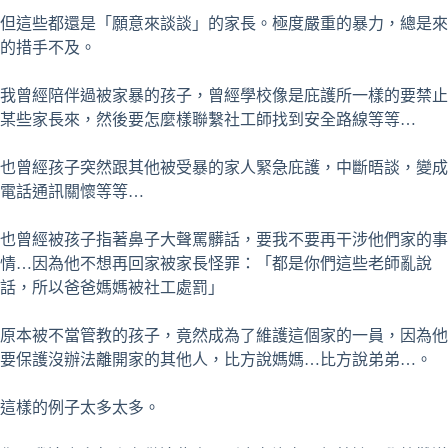
但這些都還是「願意來談談」的家長。極度嚴重的暴力，總是來
的措手不及。
我曾經陪伴過被家暴的孩子，曾經學校像是庇護所一樣的要禁止
某些家長來，然後要怎麼樣聯繫社工師找到安全路線等等…
也曾經孩子突然跟其他被受暴的家人緊急庇護，中斷晤談，變成
電話通訊關懷等等…
也曾經被孩子指著鼻子大聲罵髒話，要我不要再干涉他們家的事
情…因為他不想再回家被家長怪罪：「都是你們這些老師亂說
話，所以爸爸媽媽被社工處罰」
原本被不當管教的孩子，竟然成為了維護這個家的一員，因為他
要保護沒辦法離開家的其他人，比方說媽媽…比方說弟弟…。
這樣的例子太多太多。